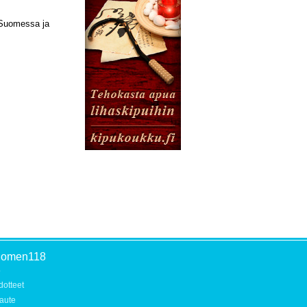
a Suomessa ja
uomen118
o
dotteet
aute