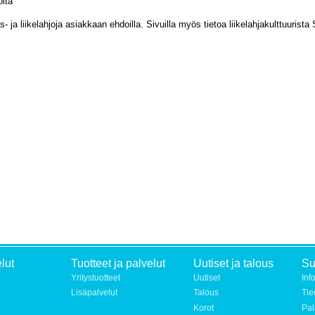
oita
- ja liikelahjoja asiakkaan ehdoilla. Sivuilla myös tietoa liikelahjakulttuurist
lut
Tuotteet ja palvelut
Uutiset ja talous
S
Yritystuotteet
Uutiset
Inf
Lisäpalvelut
Talous
Tie
Korot
Pal