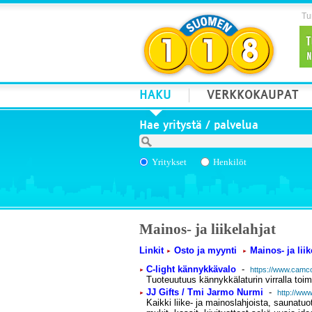
Tur
HAKU
VERKKOKAUPAT
Hae yritystä / palvelua
Yritykset
Henkilöt
Mainos- ja liikelahjat
Linkit
Osto ja myynti
Mainos- ja liik
C-light kännykkävalo
-
https://www.camco
Tuoteuutuus kännykkälaturin virralla toi
JJ Gifts / Tmi Jarmo Nurmi
-
http://www
Kaikki liike- ja mainoslahjoista, saunatuot