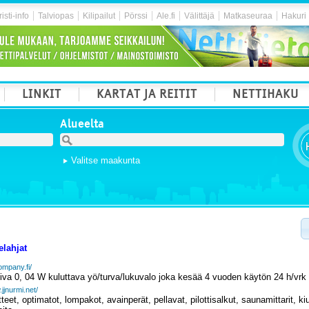
isti-info
Talviopas
Kilipailut
Pörssi
Ale.fi
Välittäjä
Matkaseuraa
Hakuri
LINKIT
KARTAT JA REITIT
NETTIHAKU
Alueelta
Valitse maakunta
elahjat
mpany.fi/
miva 0, 04 W kuluttava yö/turva/lukuvalo joka kesää 4 vuoden käytön 24 h/vrk 
.jjnurmi.net/
teet, optimatot, lompakot, avainperät, pellavat, pilottisalkut, saunamittarit, ki