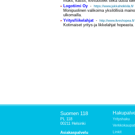
mukit, kassit, kivituotteet sekä uusia ide
Logotiimi Oy
-
https://www.jukkaheikkila.fi/
Monipuolinen valikoima yksilöllisiä mainos
ulkomailla.
Yritys/liikelahjat
-
http://www.ilveshopea.fi/
Kotimaiset yritys-ja likkelahjat hopeasta.
Suomen 118
Hakupalve
PL 118
Yrityshaku
00211 Helsinki
Verkkokaupat
Linkit
Asiakaspalvelu