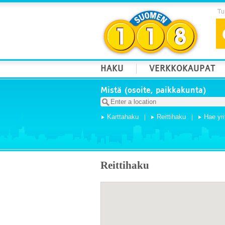
Tur
HAKU
VERKKOKAUPAT
Mistä (osoite, paikkakunta)
Karttahaku
Reittihaku
Hae yri
Reittihaku