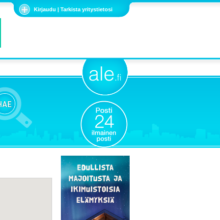
Kirjaudu | Tarkista yritystietosi