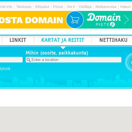
isti-info
Talviopas
Kilipailut
Pörssi
Ale.fi
Välittäjä
Matkaseuraa
Hakuri
LINKIT
KARTAT JA REITIT
NETTIHAKU
Mihin (osoite, paikkakunta)
tyksiä