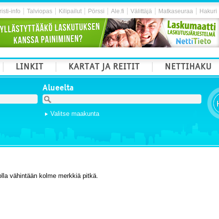
isti-info
Talviopas
Kilipailut
Pörssi
Ale.fi
Välittäjä
Matkaseuraa
Hakuri
LINKIT
KARTAT JA REITIT
NETTIHAKU
Alueelta
Valitse maakunta
olla vähintään kolme merkkiä pitkä.