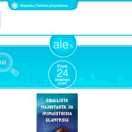
Kirjaudu | Tarkista yritystietosi