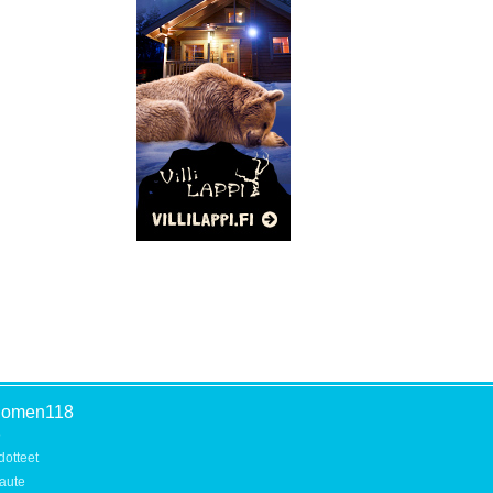
uomen118
o
dotteet
aute