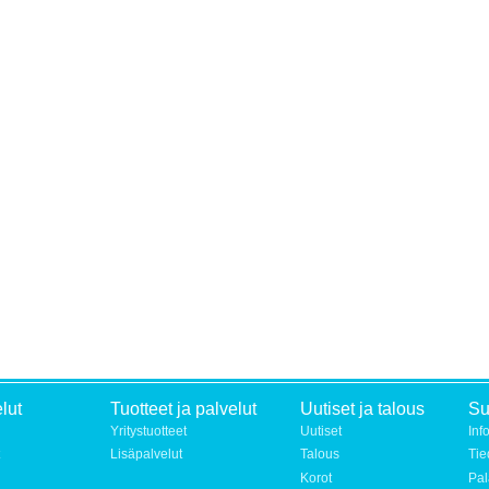
lut
Tuotteet ja palvelut
Uutiset ja talous
S
Yritystuotteet
Uutiset
Inf
Lisäpalvelut
Talous
Tie
Korot
Pal