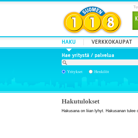
Tur
HAKU
VERKKOKAUPAT
Hae yritystä / palvelua
Yritykset
Henkilöt
Hakutulokset
Hakusana on liian lyhyt. Hakusanan tulee 