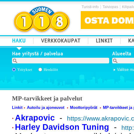
Turisti-info
Talviopas
Kilipail
HAKU
VERKKOKAUPAT
LINKIT
KA
Hae yritystä / palvelua
Alueelta
Yritykset
Henkilöt
Valitse m
MP-tarvikkeet ja palvelut
Linkit
Autoilu ja ajoneuvot
Moottoripyörät
MP-tarvikkeet ja 
Akrapovic
-
https://www.akrapovic.
Harley Davidson Tuning
-
http