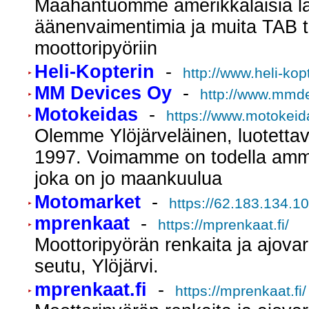
Maahantuomme amerikkalaisia l
äänenvaimentimia ja muita TAB t
moottoripyöriin
Heli-Kopterin
-
http://www.heli-kopt
MM Devices Oy
-
http://www.mmdev
Motokeidas
-
https://www.motokeid
Olemme Ylöjärveläinen, luotettav
1997. Voimamme on todella amma
joka on jo maankuulua
Motomarket
-
https://62.183.134.1
mprenkaat
-
https://mprenkaat.fi/
Moottoripyörän renkaita ja ajova
seutu, Ylöjärvi.
mprenkaat.fi
-
https://mprenkaat.fi/