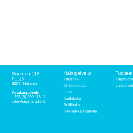
Suomen 118
Hakupalvelut
Tuotteet
PL 118
Yrityshaku
Yritystuott
00211 Helsinki
Verkkokaupat
Lisäpalvel
Linkit
Asiakaspalvelu
+358 (0) 200 118 11
Karttahaku
info@suomen118.fi
Reittihaku
Hae yrityksiä kartalta