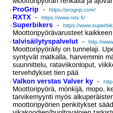
Moottoripyörän renkaita ja ajovar
ProGrip
-
https://progrip.com/
RXTX
-
https://www.rxtx.fi/
Superbikers
-
https://www.superbike
Moottoripyörävarusteet kaikkeen
talvisäilytyspalvelut
-
http://ww
Moottoripyöräily on tunnelaji. U
syntyvät matkalla, harvemmin m
suunnittelu, rataviikonloput, viik
tervehdykset tien pää
Valkon verstas Valver ky
-
http
Moottoripyörä, mönkijä, mopo, ke
tarvikemyynti myös alkuperäiste
moottoripyörien penkitykset säädö
vikakoodien/huoltovalojen tarkist