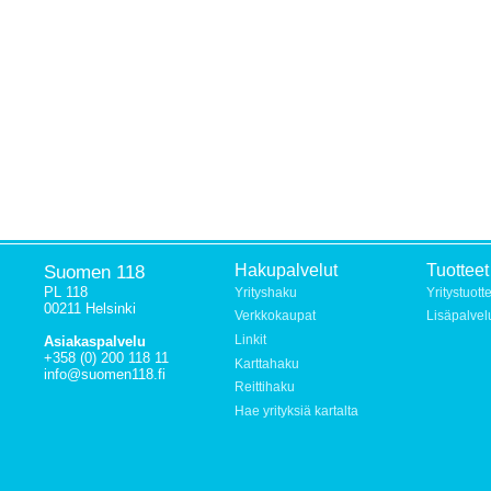
Suomen 118
Hakupalvelut
Tuotteet
PL 118
Yrityshaku
Yritystuott
00211 Helsinki
Verkkokaupat
Lisäpalvel
Linkit
Asiakaspalvelu
+358 (0) 200 118 11
Karttahaku
info@suomen118.fi
Reittihaku
Hae yrityksiä kartalta