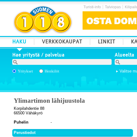
Turisti-info
Talviopas
Kilipail
HAKU
VERKKOKAUPAT
LINKIT
KA
Hae yritystä / palvelua
Alueelta
Yritykset
Henkilöt
Valitse m
Ylimartimon lähijuustola
Korpilahdentie 88
66500 Vähäkyrö
Puhelin
Perustiedot