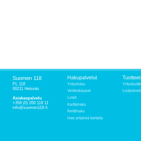
Suomen 118
Hakupalvelut
Tuotteet
PL 118
Yrityshaku
Yritystuott
00211 Helsinki
Verkkokaupat
Lisäpalvel
Linkit
Asiakaspalvelu
+358 (0) 200 118 11
Karttahaku
info@suomen118.fi
Reittihaku
Hae yrityksiä kartalta