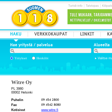
Turisti-info
Talviopas
Kilipail
HAKU
VERKKOKAUPAT
LINKIT
KA
Hae yritystä / palvelua
Alueelta
Yritykset
Henkilöt
Valitse m
Witre Oy
PL 3980
00002 Helsinki
Puhelin
Fax
Kotisivut
www.witre.fi