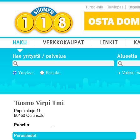
Turisti-info
Talviopas
Kilipail
HAKU
VERKKOKAUPAT
LINKIT
KA
Hae yritystä / palvelua
Alueelta
Yritykset
Henkilöt
Valitse m
Tuomo Virpi Tmi
Paprikakuja 11
90460 Oulunsalo
Puhelin
Perustiedot