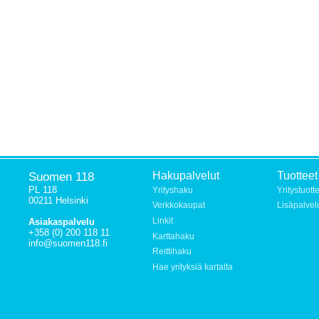
Suomen 118
Hakupalvelut
Tuotteet
PL 118
Yrityshaku
Yritystuott
00211 Helsinki
Verkkokaupat
Lisäpalvel
Linkit
Asiakaspalvelu
+358 (0) 200 118 11
Karttahaku
info@suomen118.fi
Reittihaku
Hae yrityksiä kartalta