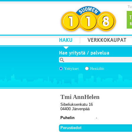
Tur
HAKU
VERKKOKAUPAT
Hae yritystä / palvelua
Yritykset
Henkilöt
Tmi AnnHelen
Sibeliuksenkatu 16
04400 Järvenpää
Puhelin
Perustiedot