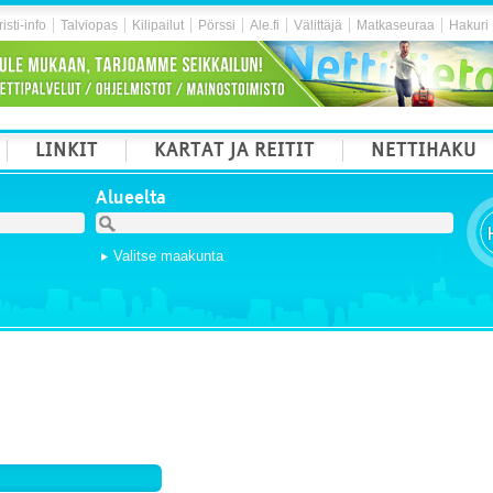
isti-info
Talviopas
Kilipailut
Pörssi
Ale.fi
Välittäjä
Matkaseuraa
Hakuri
LINKIT
KARTAT JA REITIT
NETTIHAKU
Alueelta
Valitse maakunta