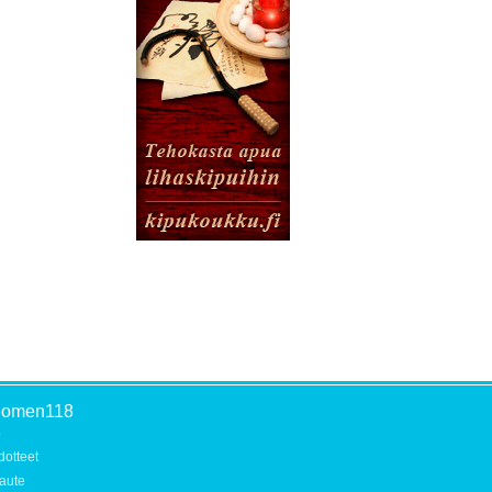
uomen118
o
dotteet
aute