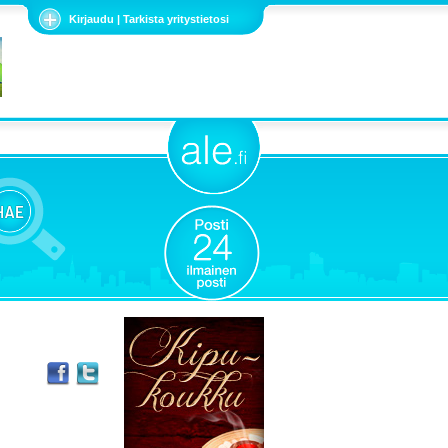
Kirjaudu | Tarkista yritystietosi