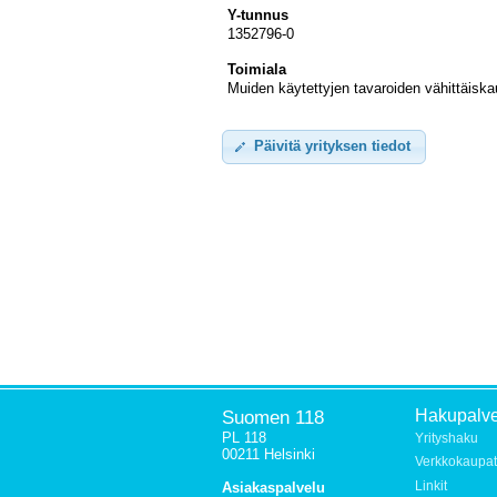
Y-tunnus
1352796-0
Toimiala
Muiden käytettyjen tavaroiden vähittäisk
Päivitä yrityksen tiedot
Suomen 118
Hakupalve
PL 118
Yrityshaku
00211 Helsinki
Verkkokaupat
Linkit
Asiakaspalvelu