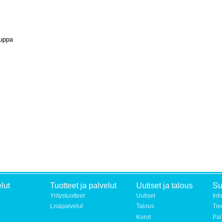
auppa
lut
Tuotteet ja palvelut
Uutiset ja talous
S
Yritystuotteet
Uutiset
Inf
Lisäpalvelut
Talous
Tie
Korot
Pal