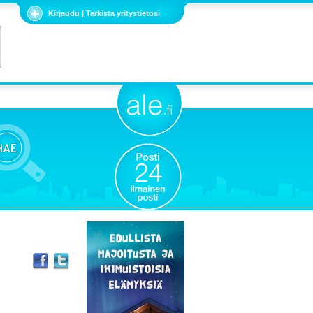
Kirjaudu | Tarkista yritystietosi