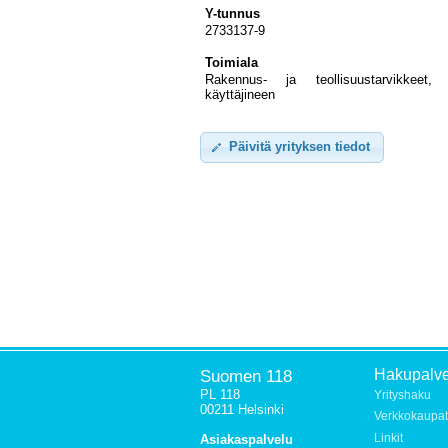
Y-tunnus
2733137-9
Toimiala
Rakennus- ja teollisuustarvikkeet,
käyttäjineen
Päivitä yrityksen tiedot
Suomen 118
Hakupalve
PL 118
Yrityshaku
00211 Helsinki
Verkkokaupat
Linkit
Asiakaspalvelu