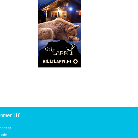
uomen118
o
dotteet
aute