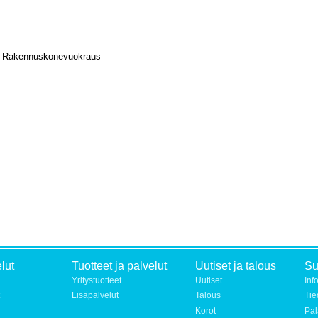
 Rakennuskonevuokraus
lut
Tuotteet ja palvelut
Uutiset ja talous
S
Yritystuotteet
Uutiset
Inf
Lisäpalvelut
Talous
Tie
Korot
Pal