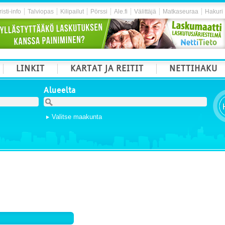
isti-info
Talviopas
Kilipailut
Pörssi
Ale.fi
Välittäjä
Matkaseuraa
Hakuri
LINKIT
KARTAT JA REITIT
NETTIHAKU
Alueelta
Valitse maakunta