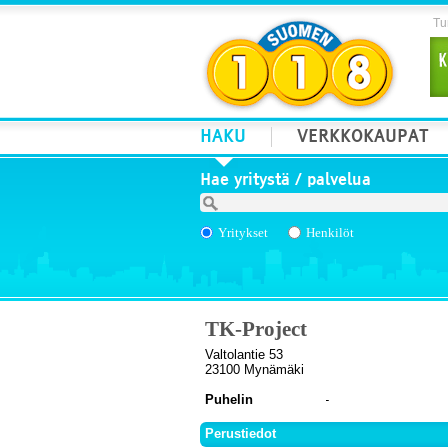
Tur
HAKU
VERKKOKAUPAT
Hae yritystä / palvelua
Yritykset
Henkilöt
TK-Project
Valtolantie 53
23100 Mynämäki
Puhelin
Perustiedot