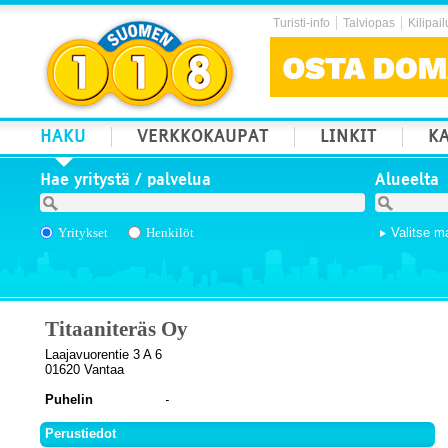
Turisti-info
Talviopas
Kilipail
HAKU
VERKKOKAUPAT
LINKIT
KA
Hae yritystä / palvelua
Alueelta
Yritykset
Henkilöt
Valitse m
Titaaniteräs Oy
Laajavuorentie 3 A 6
01620 Vantaa
Puhelin
Perustiedot