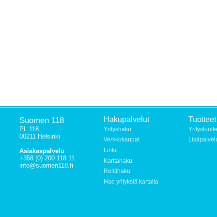
Suomen 118
Hakupalvelut
Tuotteet
PL 118
Yrityshaku
Yritystuott
00211 Helsinki
Verkkokaupat
Lisäpalvel
Linkit
Asiakaspalvelu
+358 (0) 200 118 11
Karttahaku
info@suomen118.fi
Reittihaku
Hae yrityksiä kartalta