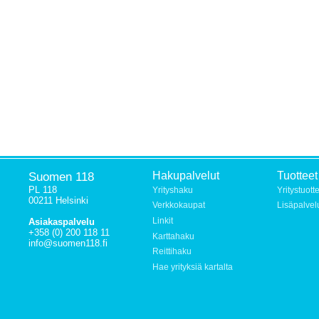
Suomen 118
Hakupalvelut
Tuotteet
PL 118
Yrityshaku
Yritystuott
00211 Helsinki
Verkkokaupat
Lisäpalvel
Linkit
Asiakaspalvelu
+358 (0) 200 118 11
Karttahaku
info@suomen118.fi
Reittihaku
Hae yrityksiä kartalta