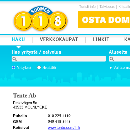
Turisti-info
Talviopas
Kilipail
HAKU
VERKKOKAUPAT
LINKIT
KA
Hae yritystä / palvelua
Alueelta
Yritykset
Henkilöt
Valitse m
Tente Ab
Fraktvägen 5a
43533 MÖLNLYCKE
Puhelin
GSM
Kotisivut
www.tente.com/fi-fi