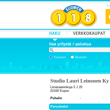
Tur
HAKU
VERKKOKAUPAT
Hae yritystä / palvelua
Yritykset
Henkilöt
Studio Lauri Leinonen Ky
Liinasaarenkuja 5 J 20
02160 Espoo
Puhelin
Perustiedot