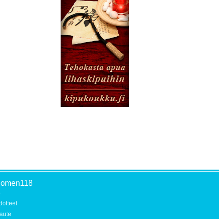
uomen118
o
dotteet
aute