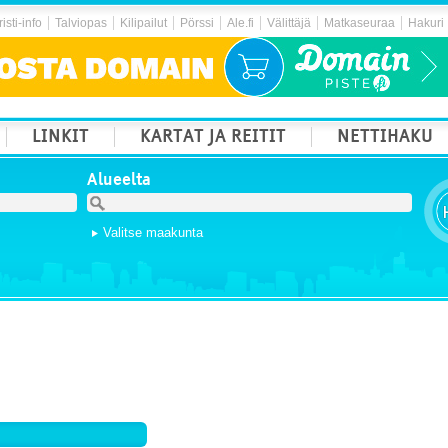
isti-info
Talviopas
Kilipailut
Pörssi
Ale.fi
Välittäjä
Matkaseuraa
Hakuri
LINKIT
KARTAT JA REITIT
NETTIHAKU
Alueelta
Valitse maakunta