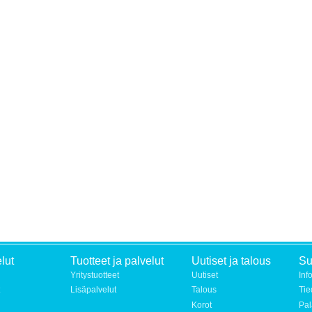
lut
Tuotteet ja palvelut
Uutiset ja talous
S
Yritystuotteet
Uutiset
Inf
Lisäpalvelut
Talous
Tie
Korot
Pal