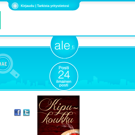
Kirjaudu | Tarkista yritystietosi