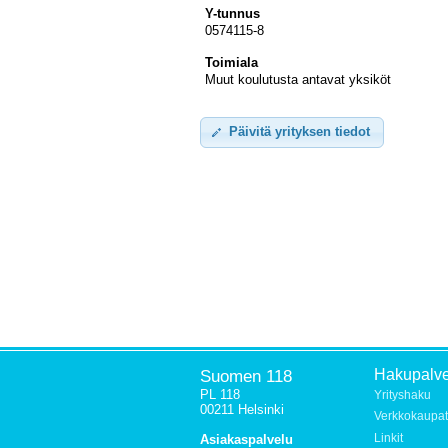
Y-tunnus
0574115-8
Toimiala
Muut koulutusta antavat yksiköt
Päivitä yrityksen tiedot
Suomen 118
Hakupalve
PL 118
Yrityshaku
00211 Helsinki
Verkkokaupat
Linkit
Asiakaspalvelu