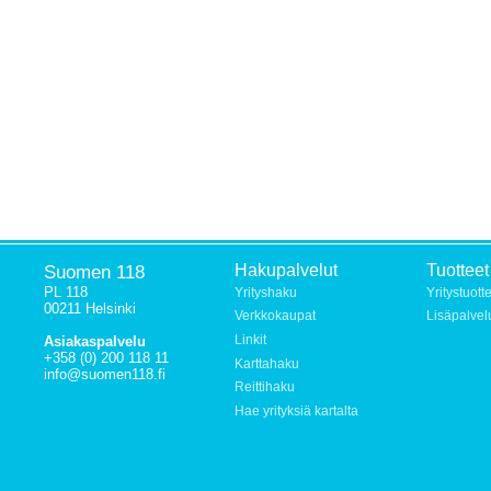
Suomen 118
Hakupalvelut
Tuotteet
PL 118
Yrityshaku
Yritystuott
00211 Helsinki
Verkkokaupat
Lisäpalvel
Linkit
Asiakaspalvelu
+358 (0) 200 118 11
Karttahaku
info@suomen118.fi
Reittihaku
Hae yrityksiä kartalta