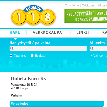
Turisti-info
Talviopas
Kilipail
HAKU
VERKKOKAUPAT
LINKIT
KA
Hae yritystä / palvelua
Alueelta
Yritykset
Henkilöt
Valitse m
Riihelä Koru Ky
Puistokatu 10 B 24
70110 Kuopio
Puhelin
Perustiedot