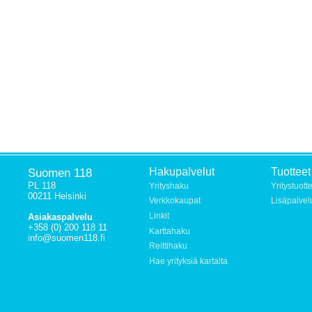
Suomen 118
Hakupalvelut
Tuotteet
PL 118
Yrityshaku
Yritystuott
00211 Helsinki
Verkkokaupat
Lisäpalvel
Linkit
Asiakaspalvelu
+358 (0) 200 118 11
Karttahaku
info@suomen118.fi
Reittihaku
Hae yrityksiä kartalta