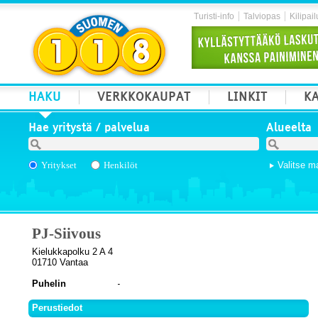
Turisti-info
Talviopas
Kilipail
HAKU
VERKKOKAUPAT
LINKIT
KA
Hae yritystä / palvelua
Alueelta
Yritykset
Henkilöt
Valitse m
PJ-Siivous
Kielukkapolku 2 A 4
01710 Vantaa
Puhelin
Perustiedot