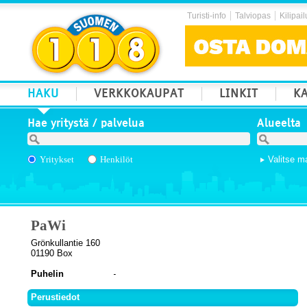
Turisti-info
Talviopas
Kilipail
HAKU
VERKKOKAUPAT
LINKIT
KA
Hae yritystä / palvelua
Alueelta
Yritykset
Henkilöt
Valitse m
PaWi
Grönkullantie 160
01190 Box
Puhelin
Perustiedot