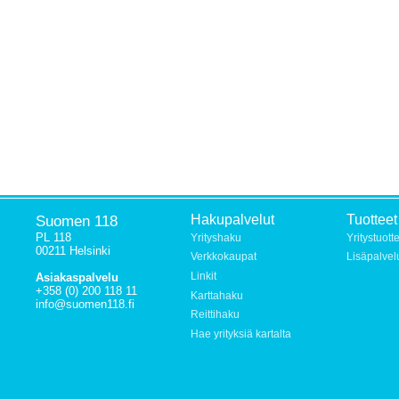
Suomen 118
Hakupalvelut
Tuotteet
PL 118
Yrityshaku
Yritystuott
00211 Helsinki
Verkkokaupat
Lisäpalvel
Linkit
Asiakaspalvelu
+358 (0) 200 118 11
Karttahaku
info@suomen118.fi
Reittihaku
Hae yrityksiä kartalta