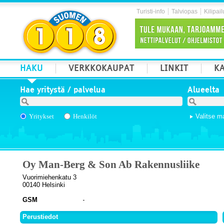
Turisti-info
Talviopas
Kilipail
HAKU
VERKKOKAUPAT
LINKIT
KA
Hae yritystä / palvelua
Alueelta
Yritykset
Henkilöt
Valitse m
Oy Man-Berg & Son Ab Rakennusliike
Vuorimiehenkatu 3
00140 Helsinki
GSM
Perustiedot