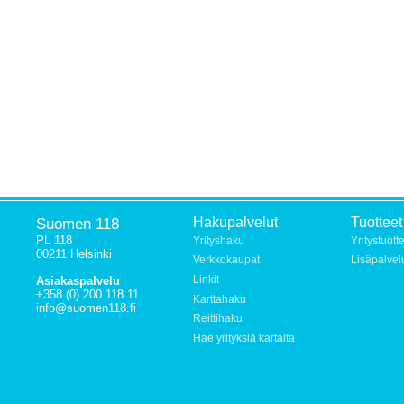
Suomen 118
Hakupalvelut
Tuotteet
PL 118
Yrityshaku
Yritystuott
00211 Helsinki
Verkkokaupat
Lisäpalvel
Linkit
Asiakaspalvelu
+358 (0) 200 118 11
Karttahaku
info@suomen118.fi
Reittihaku
Hae yrityksiä kartalta