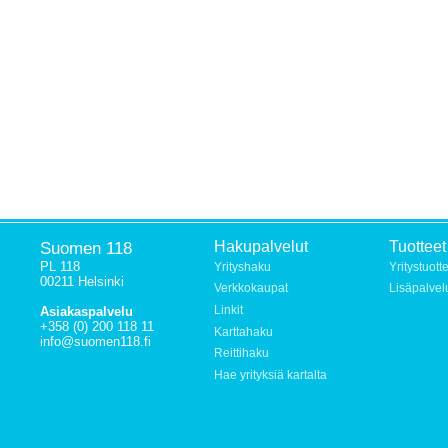
Suomen 118
Hakupalvelut
Tuotteet
PL 118
Yrityshaku
Yritystuott
00211 Helsinki
Verkkokaupat
Lisäpalvel
Linkit
Asiakaspalvelu
+358 (0) 200 118 11
Karttahaku
info@suomen118.fi
Reittihaku
Hae yrityksiä kartalta