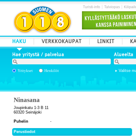
Turisti-info
Talviopas
Kilipail
HAKU
VERKKOKAUPAT
LINKIT
KA
Hae yritystä / palvelua
Alueelta
Yritykset
Henkilöt
Valitse m
Ninasana
Joupinkatu 1-3 B 11
60320 Seinäjoki
Puhelin
Perustiedot