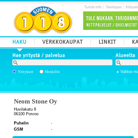
Turisti-info
Talviopas
Kilipail
HAKU
VERKKOKAUPAT
LINKIT
KA
Hae yritystä / palvelua
Alueelta
Yritykset
Henkilöt
Valitse m
Neom Stone Oy
Huvilakatu 8
06100 Porvoo
Puhelin
GSM