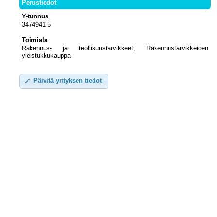
Perustiedot
Y-tunnus
3474941-5
Toimiala
Rakennus- ja teollisuustarvikkeet, Rakennustarvikkeiden
yleistukkukauppa
Päivitä yrityksen tiedot