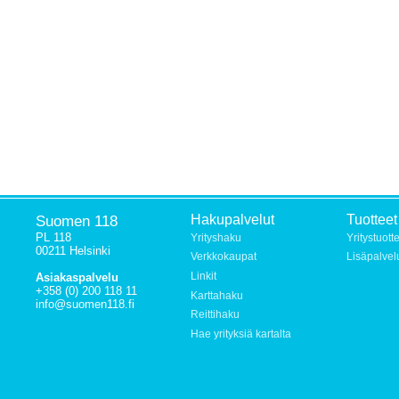
Suomen 118
Hakupalvelut
Tuotteet
PL 118
Yrityshaku
Yritystuott
00211 Helsinki
Verkkokaupat
Lisäpalvel
Linkit
Asiakaspalvelu
+358 (0) 200 118 11
Karttahaku
info@suomen118.fi
Reittihaku
Hae yrityksiä kartalta