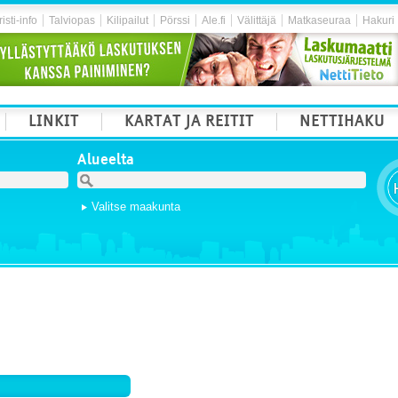
isti-info
Talviopas
Kilipailut
Pörssi
Ale.fi
Välittäjä
Matkaseuraa
Hakuri
LINKIT
KARTAT JA REITIT
NETTIHAKU
Alueelta
Valitse maakunta