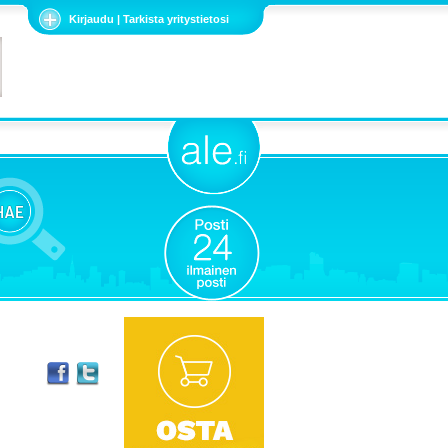
Kirjaudu | Tarkista yritystietosi