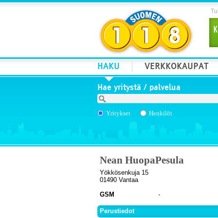
Tur
HAKU
VERKKOKAUPAT
Hae yritystä / palvelua
Yritykset
Henkilöt
Nean HuopaPesula
Yökkösenkuja 15
01490 Vantaa
GSM
Perustiedot