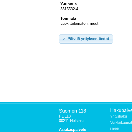
Y-tunnus
3315532-4
Toimiala
Luokittelematon, muut
Päivitä yrityksen tiedot
Suomen 118
Hakupalve
PL 118
Yrityshaku
00211 Helsinki
Verkkokaupat
Linkit
Asiakaspalvelu