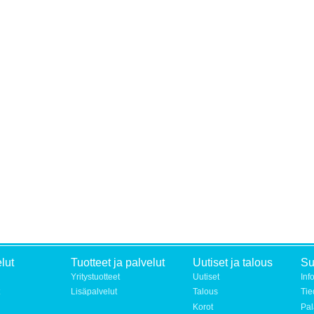
lut
Tuotteet ja palvelut
Uutiset ja talous
S
Yritystuotteet
Uutiset
Inf
Lisäpalvelut
Talous
Tie
Korot
Pal