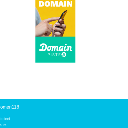
uomen118
o
dotteet
aute