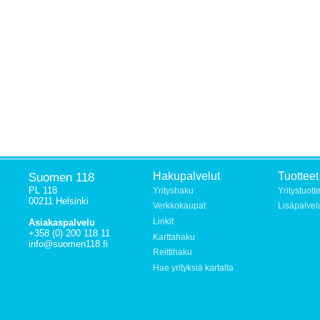
Suomen 118
Hakupalvelut
Tuotteet
PL 118
Yrityshaku
Yritystuott
00211 Helsinki
Verkkokaupat
Lisäpalvel
Linkit
Asiakaspalvelu
+358 (0) 200 118 11
Karttahaku
info@suomen118.fi
Reittihaku
Hae yrityksiä kartalta