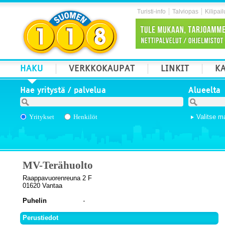
Turisti-info
Talviopas
Kilipail
HAKU
VERKKOKAUPAT
LINKIT
KA
Hae yritystä / palvelua
Alueelta
Yritykset
Henkilöt
Valitse m
MV-Terähuolto
Raappavuorenreuna 2 F
01620 Vantaa
Puhelin
Perustiedot