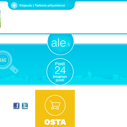
Kirjaudu | Tarkista yritystietosi