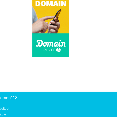
uomen118
o
dotteet
aute