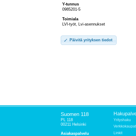
Y-tunnus
0985201-5
Toimiala
LVI-työt, Lvi-asennukset
Päivitä yrityksen tiedot
Suomen 118
Hakupalve
PL 118
Yrityshaku
00211 Helsinki
Verkkokaupat
Linkit
Asiakaspalvelu