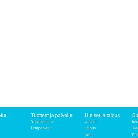
lut
Tuotteet ja palvelut
Uutiset ja talous
S
Yritystuotteet
Uutiset
Inf
Lisäpalvelut
Talous
Tie
Korot
Pal