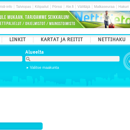
isti-info
Talviopas
Kilipailut
Pörssi
Ale.fi
Välittäjä
Matkaseuraa
Hakuri
LINKIT
KARTAT JA REITIT
NETTIHAKU
Alueelta
Valitse maakunta