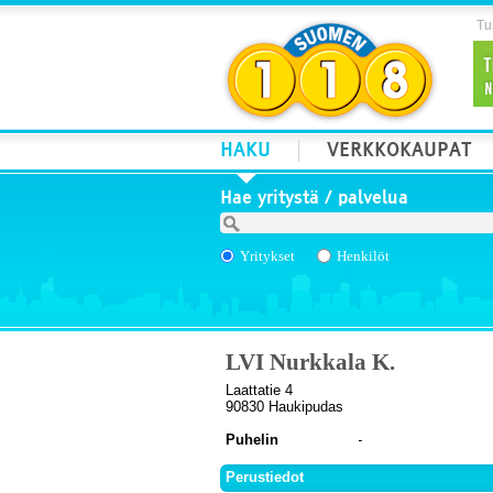
Tur
HAKU
VERKKOKAUPAT
Hae yritystä / palvelua
Yritykset
Henkilöt
LVI Nurkkala K.
Laattatie 4
90830 Haukipudas
Puhelin
Perustiedot