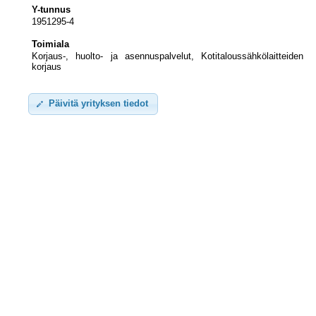
Y-tunnus
1951295-4
Toimiala
Korjaus-, huolto- ja asennuspalvelut, Kotitaloussähkölaitteiden
korjaus
Päivitä yrityksen tiedot