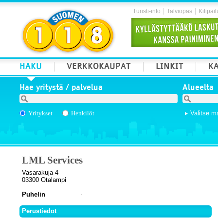
Turisti-info
Talviopas
Kilipail
HAKU
VERKKOKAUPAT
LINKIT
KA
Hae yritystä / palvelua
Alueelta
Yritykset
Henkilöt
Valitse m
LML Services
Vasarakuja 4
03300 Otalampi
Puhelin
Perustiedot