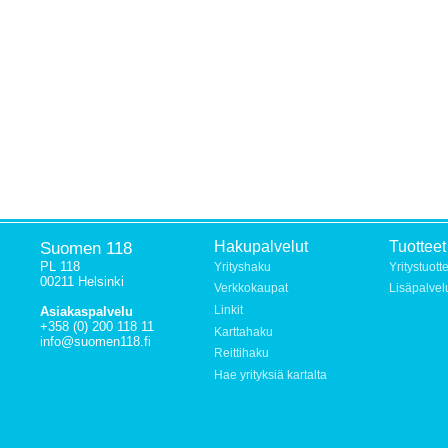
Suomen 118
Hakupalvelut
Tuotteet
PL 118
Yrityshaku
Yritystuott
00211 Helsinki
Verkkokaupat
Lisäpalvel
Linkit
Asiakaspalvelu
+358 (0) 200 118 11
Karttahaku
info@suomen118.fi
Reittihaku
Hae yrityksiä kartalta