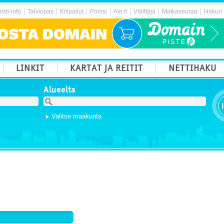
isti-info
Talviopas
Kilipailut
Pörssi
Ale.fi
Välittäjä
Matkaseuraa
Hakuri
LINKIT
KARTAT JA REITIT
NETTIHAKU
Alueelta
Valitse maakunta