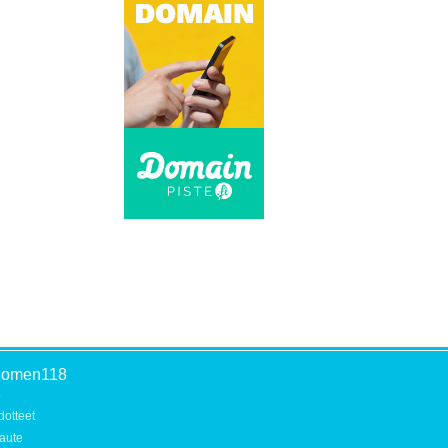
uomen118
o
dotteet
aute