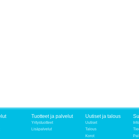
lut
Tuotteet ja palvelut
Uutiset ja talous
S
Yritystuotteet
Uutiset
Inf
Lisäpalvelut
Talous
Tie
Korot
Pal