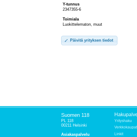
Y-tunnus
2347355-6
Toimiala
Luokittelematon, muut
Päivitä yrityksen tiedot
Suomen 118
Hakupalve
PL 118
Yrityshaku
00211 Helsinki
Verkkokaupat
Linkit
Asiakaspalvelu