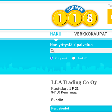
Tur
HAKU
VERKKOKAUPAT
Hae yritystä / palvelua
Yritykset
Henkilöt
LLA Trading Co Oy
Karsinakuja 1 F 21
94450 Keminmaa
Puhelin
Perustiedot