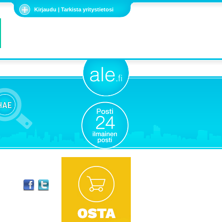
Kirjaudu | Tarkista yritystietosi