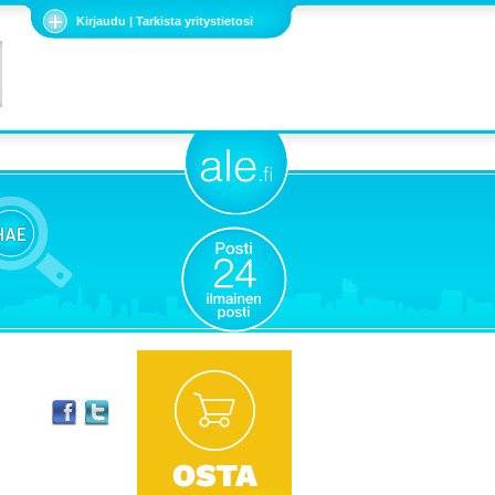
Kirjaudu | Tarkista yritystietosi