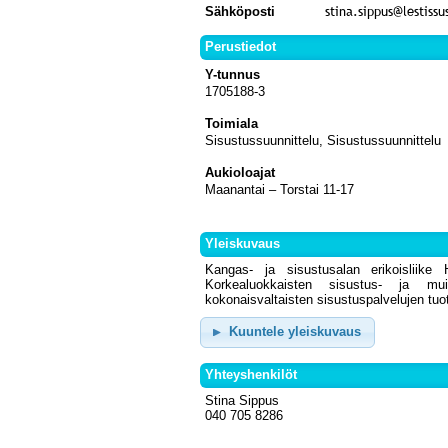
Sähköposti
Perustiedot
Y-tunnus
1705188-3
Toimiala
Sisustussuunnittelu, Sisustussuunnittelu
Aukioloajat
Maanantai – Torstai 11-17
Yleiskuvaus
Kangas- ja sisustusalan erikoisliike H
Korkealuokkaisten sisustus- ja m
kokonaisvaltaisten sisustuspalvelujen tuo
Kuuntele yleiskuvaus
Yhteyshenkilöt
Stina Sippus
040 705 8286