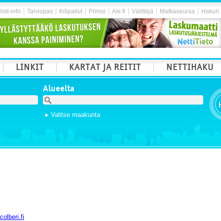
isti-info
Talviopas
Kilipailut
Pörssi
Ale.fi
Välittäjä
Matkaseuraa
Hakuri
LINKIT
KARTAT JA REITIT
NETTIHAKU
Alueelta
Valitse maakunta
olberi.fi