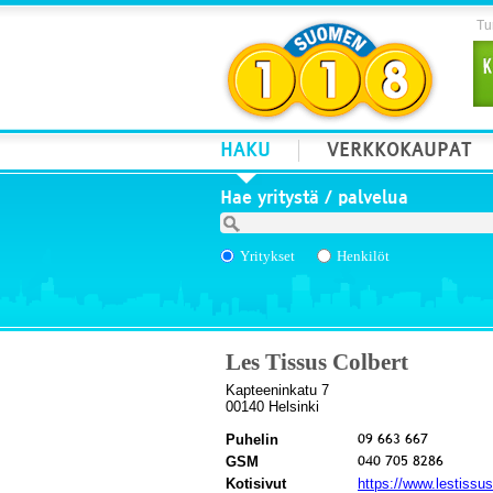
Tur
HAKU
VERKKOKAUPAT
Hae yritystä / palvelua
Yritykset
Henkilöt
Les Tissus Colbert
Kapteeninkatu 7
00140 Helsinki
Puhelin
GSM
Kotisivut
https://www.lestissusc