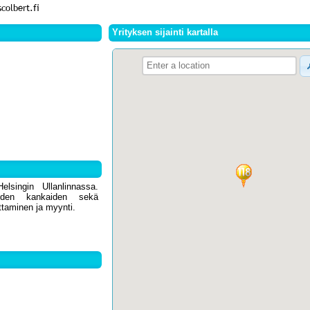
Yrityksen sijainti kartalla
elsingin Ullanlinnassa.
uiden kankaiden sekä
ttaminen ja myynti.