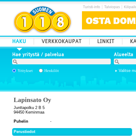
Turisti-info
Talviopas
Kilipail
HAKU
VERKKOKAUPAT
LINKIT
KA
Hae yritystä / palvelua
Alueelta
Yritykset
Henkilöt
Valitse m
Lapinsato Oy
Junttapolku 2 B 5
94450 Keminmaa
Puhelin
Perustiedot