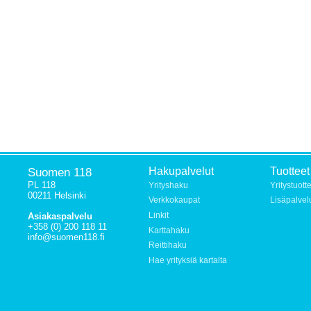
Suomen 118
Hakupalvelut
Tuotteet
PL 118
Yrityshaku
Yritystuott
00211 Helsinki
Verkkokaupat
Lisäpalvel
Linkit
Asiakaspalvelu
+358 (0) 200 118 11
Karttahaku
info@suomen118.fi
Reittihaku
Hae yrityksiä kartalta