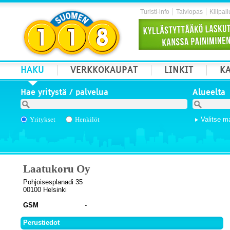
Turisti-info
Talviopas
Kilipail
HAKU
VERKKOKAUPAT
LINKIT
KA
Hae yritystä / palvelua
Alueelta
Yritykset
Henkilöt
Valitse m
Laatukoru Oy
Pohjoisesplanadi 35
00100 Helsinki
GSM
Perustiedot