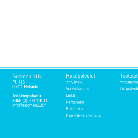
Suomen 118
Hakupalvelut
Tuotteet
PL 118
Yrityshaku
Yritystuott
00211 Helsinki
Verkkokaupat
Lisäpalvel
Linkit
Asiakaspalvelu
+358 (0) 200 118 11
Karttahaku
info@suomen118.fi
Reittihaku
Hae yrityksiä kartalta