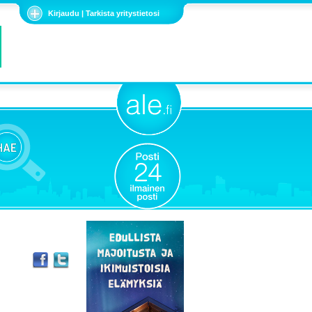
Kirjaudu | Tarkista yritystietosi