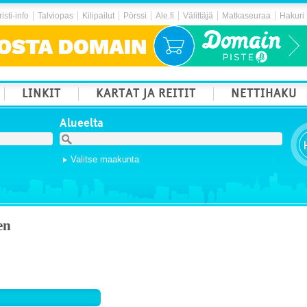
isti-info
Talviopas
Kilipailut
Pörssi
Ale.fi
Välittäjä
Matkaseuraa
Hakuri
LINKIT
KARTAT JA REITIT
NETTIHAKU
Alueelta
Valitse maakunta
en