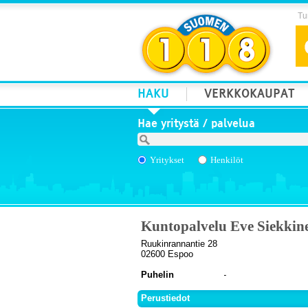
Tur
HAKU
VERKKOKAUPAT
Hae yritystä / palvelua
Yritykset
Henkilöt
Kuntopalvelu Eve Siekkin
Ruukinrannantie 28
02600 Espoo
Puhelin
Perustiedot