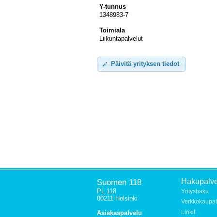
Y-tunnus
1348983-7
Toimiala
Liikuntapalvelut
Päivitä yrityksen tiedot
Suomen 118
Hakupalve
PL 118
Yrityshaku
00211 Helsinki
Verkkokaupat
Linkit
Asiakaspalvelu