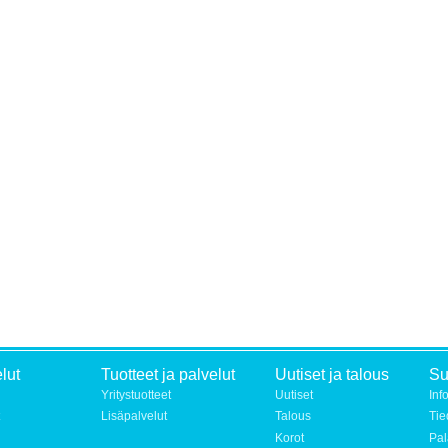
lut
Tuotteet ja palvelut
Uutiset ja talous
S
Yritystuotteet
Uutiset
Inf
Lisäpalvelut
Talous
Tie
Korot
Pal