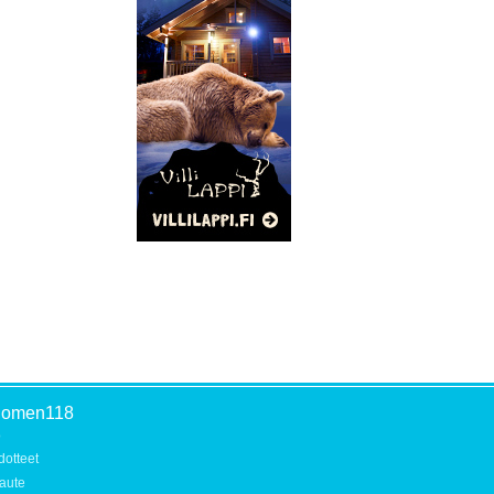
uomen118
o
dotteet
aute