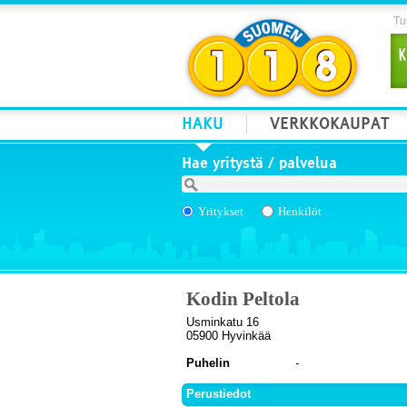
Tur
HAKU
VERKKOKAUPAT
Hae yritystä / palvelua
Yritykset
Henkilöt
Kodin Peltola
Usminkatu 16
05900 Hyvinkää
Puhelin
Perustiedot