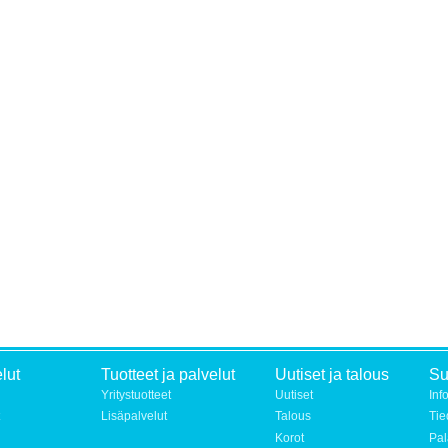
lut
Tuotteet ja palvelut
Uutiset ja talous
S
Yritystuotteet
Uutiset
Inf
Lisäpalvelut
Talous
Tie
Korot
Pal