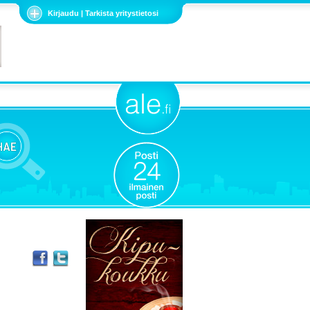
Kirjaudu | Tarkista yritystietosi