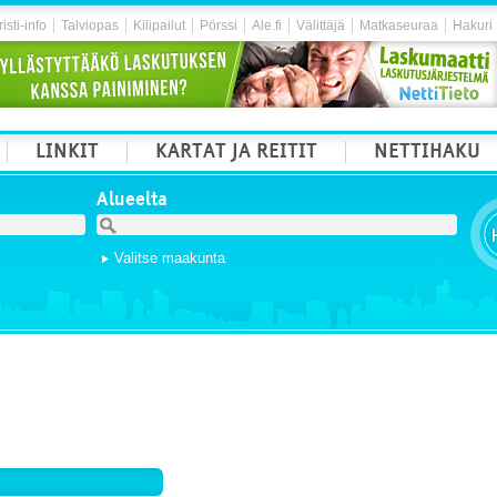
isti-info
Talviopas
Kilipailut
Pörssi
Ale.fi
Välittäjä
Matkaseuraa
Hakuri
LINKIT
KARTAT JA REITIT
NETTIHAKU
Alueelta
Valitse maakunta