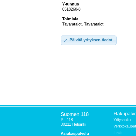
Y-tunnus
0518260-8
Toimiala
Tavaratalot, Tavaratalot
Päivitä yrityksen tiedot
Suomen 118
Hakupalve
PL 118
Yrityshaku
00211 Helsinki
Verkkokaupat
Linkit
Asiakaspalvelu