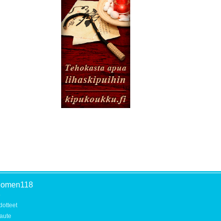
uomen118
o
dotteet
aute