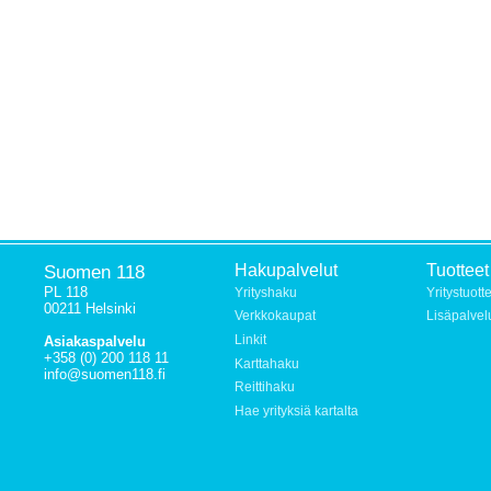
Suomen 118
Hakupalvelut
Tuotteet
PL 118
Yrityshaku
Yritystuott
00211 Helsinki
Verkkokaupat
Lisäpalvel
Linkit
Asiakaspalvelu
+358 (0) 200 118 11
Karttahaku
info@suomen118.fi
Reittihaku
Hae yrityksiä kartalta