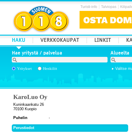
Turisti-info
Talviopas
Kilipail
HAKU
VERKKOKAUPAT
LINKIT
KA
Hae yritystä / palvelua
Alueelta
Yritykset
Henkilöt
Valitse m
KaroLuo Oy
Kuninkaankatu 26
70100 Kuopio
Puhelin
Perustiedot