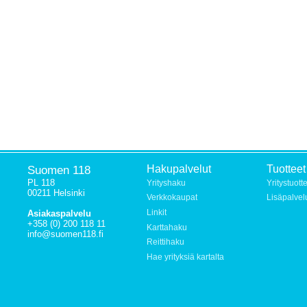
Suomen 118
Hakupalvelut
Tuotteet
PL 118
Yrityshaku
Yritystuott
00211 Helsinki
Verkkokaupat
Lisäpalvel
Linkit
Asiakaspalvelu
+358 (0) 200 118 11
Karttahaku
info@suomen118.fi
Reittihaku
Hae yrityksiä kartalta