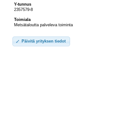
Y-tunnus
2357579-8
Toimiala
Metsätaloutta palveleva toiminta
Päivitä yrityksen tiedot