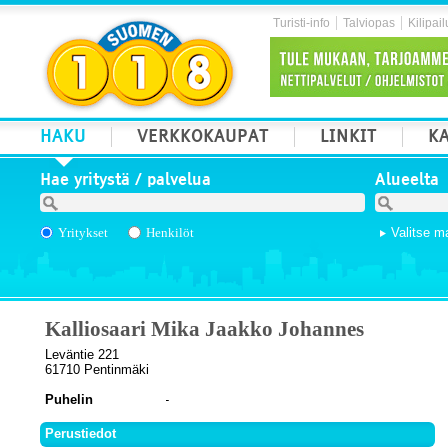
Turisti-info
Talviopas
Kilipail
HAKU
VERKKOKAUPAT
LINKIT
KA
Hae yritystä / palvelua
Alueelta
Yritykset
Henkilöt
Valitse m
Kalliosaari Mika Jaakko Johannes
Leväntie 221
61710 Pentinmäki
Puhelin
Perustiedot