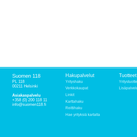
Suomen 118
Hakupalvelut
Tuotteet
PL 118
Yrityshaku
Yritystuott
00211 Helsinki
Verkkokaupat
Lisäpalvel
Linkit
Asiakaspalvelu
+358 (0) 200 118 11
Karttahaku
info@suomen118.fi
Reittihaku
Hae yrityksiä kartalta