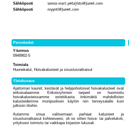
Sähköposti
Sähköposti
Perustiedot
Y-tunnus
0948902-5
Toimiala
Huonekalut, Hoivakalusteet ja sisustusratkaisut
Yleiskuvaus
Ajattoman kauniit, kestävät ja helppohoitoiset hoivakalusteet ovat
erikoisalaamme. Erikoisryhmien tarpeet on huomioitu
hoivakalusteissamme estetiikasta tinkimättä mahdollisten
kalusteidemme monipuolisen käytön niin terveysalalle kuin
julkisiin tiloihin.
Autamme sinua valitsemaan parhaat kalusteet ja
sisustusratkaisut kohteeseesi, oli se sitten hoiva- tai palvelukoti,
yrityksesi toimisto tai vaikkapa kirjaston lukusali.