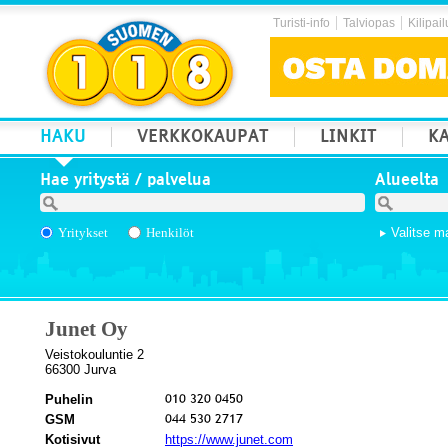
Turisti-info
Talviopas
Kilipail
HAKU
VERKKOKAUPAT
LINKIT
KA
Hae yritystä / palvelua
Alueelta
Yritykset
Henkilöt
Valitse m
Junet Oy
Veistokouluntie 2
66300 Jurva
Puhelin
GSM
Kotisivut
https://www.junet.com