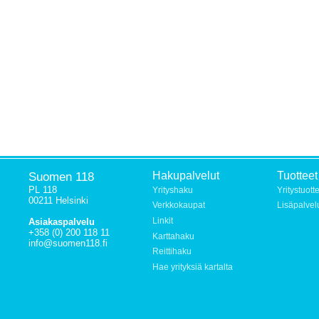
Suomen 118
Hakupalvelut
Tuotteet
PL 118
Yrityshaku
Yritystuott
00211 Helsinki
Verkkokaupat
Lisäpalvel
Linkit
Asiakaspalvelu
+358 (0) 200 118 11
Karttahaku
info@suomen118.fi
Reittihaku
Hae yrityksiä kartalta