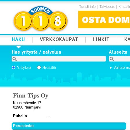
Turisti-info
Talviopas
Kilipail
HAKU
VERKKOKAUPAT
LINKIT
KA
Hae yritystä / palvelua
Alueelta
Yritykset
Henkilöt
Valitse m
Finn-Tips Oy
Kuusimäentie 17
01900 Nurmijärvi
Puhelin
Perustiedot