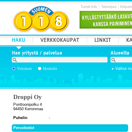
Turisti-info
Talviopas
Kilipail
HAKU
VERKKOKAUPAT
LINKIT
KA
Hae yritystä / palvelua
Alueelta
Yritykset
Henkilöt
Valitse m
Droppi Oy
Ponttoonipolku 4
94450 Keminmaa
Puhelin
Perustiedot