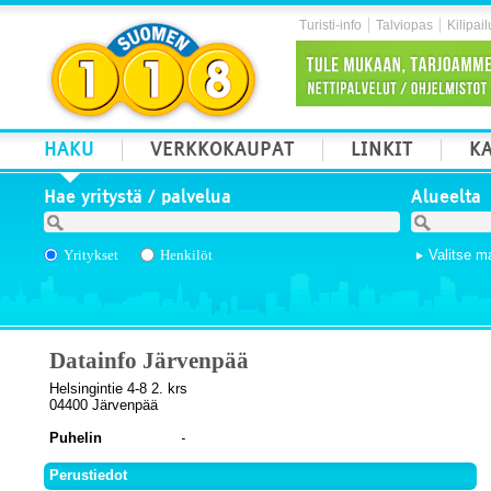
Turisti-info
Talviopas
Kilipail
HAKU
VERKKOKAUPAT
LINKIT
KA
Hae yritystä / palvelua
Alueelta
Yritykset
Henkilöt
Valitse m
Datainfo Järvenpää
Helsingintie 4-8 2. krs
04400 Järvenpää
Puhelin
Perustiedot