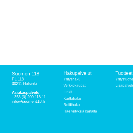
Suomen 118
Hakupalvelut
Tuotteet
PL 118
Yrityshaku
Yritystuott
00211 Helsinki
Verkkokaupat
Lisäpalvel
Linkit
Asiakaspalvelu
+358 (0) 200 118 11
Karttahaku
info@suomen118.fi
Reittihaku
Hae yrityksiä kartalta