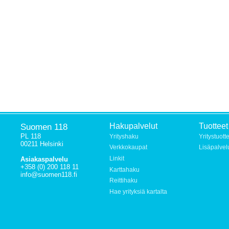
Suomen 118
Hakupalvelut
Tuotteet
PL 118
Yrityshaku
Yritystuott
00211 Helsinki
Verkkokaupat
Lisäpalvel
Linkit
Asiakaspalvelu
+358 (0) 200 118 11
Karttahaku
info@suomen118.fi
Reittihaku
Hae yrityksiä kartalta