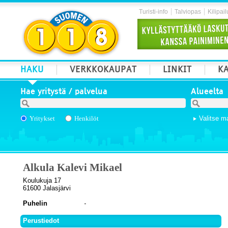
Turisti-info
Talviopas
Kilipail
HAKU
VERKKOKAUPAT
LINKIT
KA
Hae yritystä / palvelua
Alueelta
Yritykset
Henkilöt
Valitse m
Alkula Kalevi Mikael
Koulukuja 17
61600 Jalasjärvi
Puhelin
Perustiedot