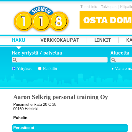
Turisti-info
Talviopas
Kilipail
HAKU
VERKKOKAUPAT
LINKIT
KA
Hae yritystä / palvelua
Alueelta
Yritykset
Henkilöt
Valitse m
Aaron Selkrig personal training Oy
Pursimiehenkatu 20 C 38
00150 Helsinki
Puhelin
Perustiedot