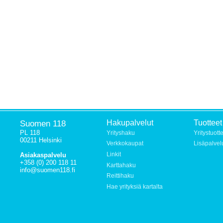
Suomen 118
Hakupalvelut
Tuotteet
PL 118
Yrityshaku
Yritystuott
00211 Helsinki
Verkkokaupat
Lisäpalvel
Linkit
Asiakaspalvelu
+358 (0) 200 118 11
Karttahaku
info@suomen118.fi
Reittihaku
Hae yrityksiä kartalta