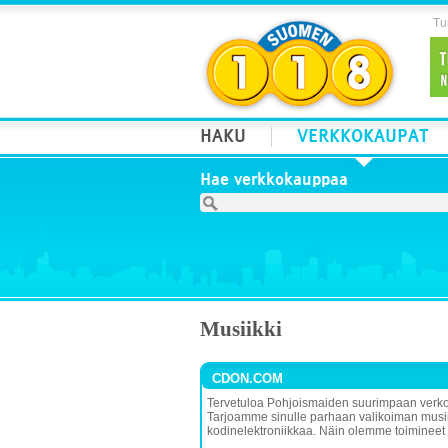
Tur
HAKU
VERKKOKAUPAT
Hae verkkokauppaa
Musiikki
CDON.COM
Tervetuloa Pohjoismaiden suurimpaan verk
Tarjoamme sinulle parhaan valikoiman musiikk
kodinelektroniikkaa. Näin olemme toimineet j