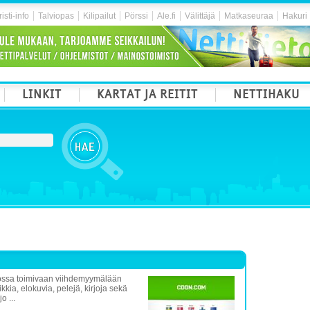
isti-info
Talviopas
Kilipailut
Pörssi
Ale.fi
Välittäjä
Matkaseuraa
Hakuri
LINKIT
KARTAT JA REITIT
NETTIHAKU
ossa toimivaan viihdemyymälään
ia, elokuvia, pelejä, kirjoja sekä
o ...