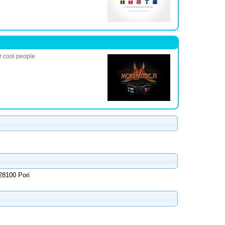
r cool people
28100 Pori