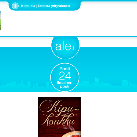
Kirjaudu | Tarkista yritystietosi