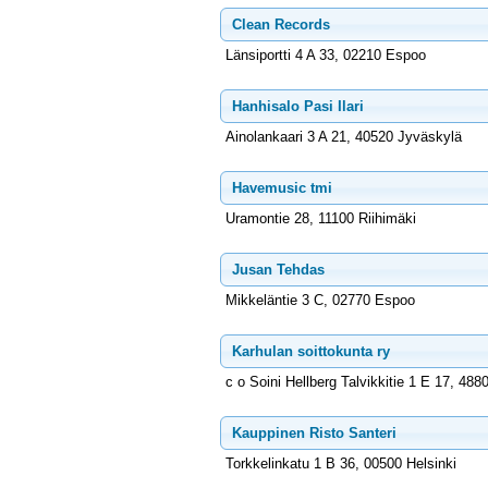
Clean Records
Länsiportti 4 A 33, 02210 Espoo
Hanhisalo Pasi Ilari
Ainolankaari 3 A 21, 40520 Jyväskylä
Havemusic tmi
Uramontie 28, 11100 Riihimäki
Jusan Tehdas
Mikkeläntie 3 C, 02770 Espoo
Karhulan soittokunta ry
c o Soini Hellberg Talvikkitie 1 E 17, 48
Kauppinen Risto Santeri
Torkkelinkatu 1 B 36, 00500 Helsinki