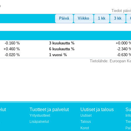
%
Tiedot päiv
Päivä
Viikko
1 kk
3 kk
-0.160 %
3 kuukautta %
+0.000 
+0.460 %
6 kuukautta %
-2.340 
-0.020 %
1 vuosi %
-0.630 
Tietolähde: Euroopan 
lut
Tuotteet ja palvelut
Uutiset ja talous
S
Yritystuotteet
Uutiset
Inf
Lisäpalvelut
Talous
Tie
Korot
Pal