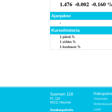
1.476
-0.002
-0.160 
Ajanjakso
-
Kurssihistoria
1 päivä %
1 viikko %
1 kuukausi %
Suomen 118
Hakupalve
PL 118
Yrityshaku
00211 Helsinki
Verkkokaupat
Linkit
Asiakaspalvelu