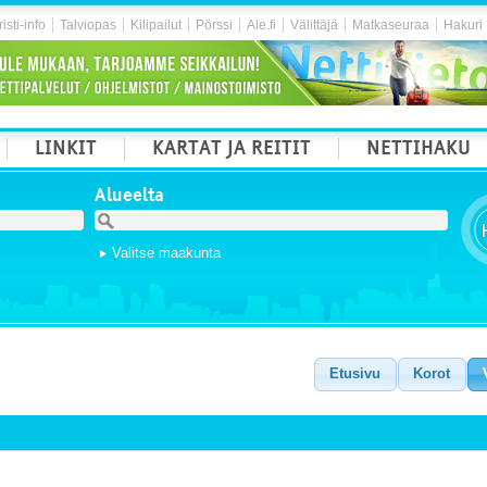
isti-info
Talviopas
Kilipailut
Pörssi
Ale.fi
Välittäjä
Matkaseuraa
Hakuri
LINKIT
KARTAT JA REITIT
NETTIHAKU
Alueelta
Valitse maakunta
Etusivu
Korot