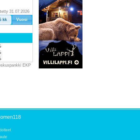
itetty 31.07.2026
6 kk
Vuosi
%
%
%
Keskuspankki EKP
uomen118
o
dotteet
aute