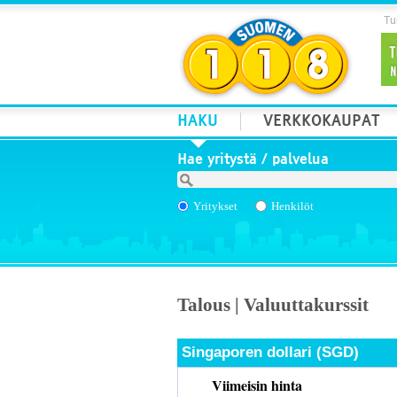
Tur
HAKU
VERKKOKAUPAT
Hae yritystä / palvelua
Yritykset
Henkilöt
Talous | Valuuttakurssit
Singaporen dollari (SGD)
Viimeisin hinta