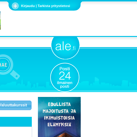
Kirjaudu | Tarkista yritystietosi
Valuuttakurssit