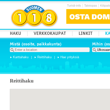
Turisti-info
Talviopas
Kilipail
HAKU
VERKKOKAUPAT
LINKIT
KA
Mistä (osoite, paikkakunta)
Mihin (os
Karttahaku
Reittihaku
Hae yrityksiä
Reittihaku