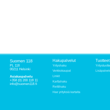
Suomen 118
Hakupalvelut
Tuotteet
PL 118
Yrityshaku
Yritystuott
00211 Helsinki
Verkkokaupat
Lisäpalvel
Linkit
Asiakaspalvelu
+358 (0) 200 118 11
Karttahaku
info@suomen118.fi
Reittihaku
Hae yrityksiä kartalta