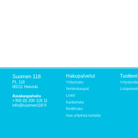
Suomen 118
Hakupalvelut
Tuotteet
PL 118
Yrityshaku
Yritystuott
00211 Helsinki
Verkkokaupat
Lisäpalvel
Linkit
Asiakaspalvelu
+358 (0) 200 118 11
Karttahaku
info@suomen118.fi
Reittihaku
Hae yrityksiä kartalta