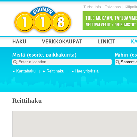
Turisti-info
Talviopas
Kilipail
HAKU
VERKKOKAUPAT
LINKIT
KA
Mistä (osoite, paikkakunta)
Mihin (os
Karttahaku
Reittihaku
Hae yrityksiä
Reittihaku