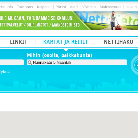
isti-info
Talviopas
Kilipailut
Pörssi
Ale.fi
Välittäjä
Matkaseuraa
Hakuri
LINKIT
KARTAT JA REITIT
NETTIHAKU
Mihin (osoite, paikkakunta)
tyksiä