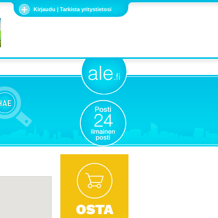
Kirjaudu | Tarkista yritystietosi