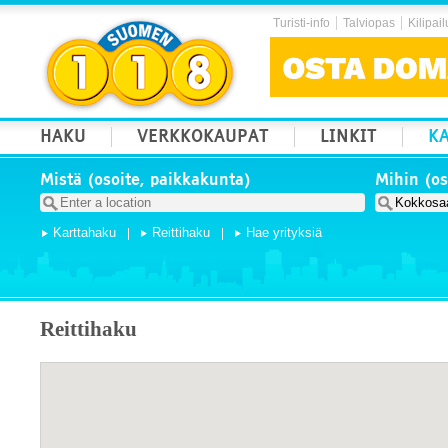
Turisti-info
Talviopas
Kilipail
HAKU
VERKKOKAUPAT
LINKIT
KA
Mistä (osoite, paikkakunta)
Mihin (os
Karttahaku
Reittihaku
Hae yrityksiä
Reittihaku