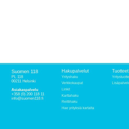
Suomen 118
Hakupalvelut
Tuotteet
PL 118
Yrityshaku
Yritystuott
00211 Helsinki
Verkkokaupat
Lisäpalvel
Linkit
Asiakaspalvelu
+358 (0) 200 118 11
Karttahaku
info@suomen118.fi
Reittihaku
Hae yrityksiä kartalta