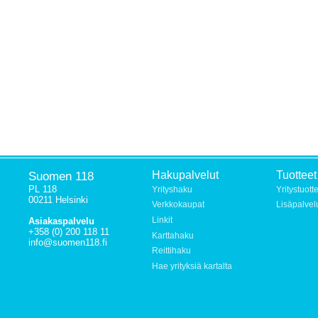
Suomen 118
Hakupalvelut
Tuotteet
PL 118
Yrityshaku
Yritystuott
00211 Helsinki
Verkkokaupat
Lisäpalvel
Linkit
Asiakaspalvelu
+358 (0) 200 118 11
Karttahaku
info@suomen118.fi
Reittihaku
Hae yrityksiä kartalta