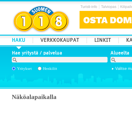
Turisti-info
Talviopas
Kilipail
HAKU
VERKKOKAUPAT
LINKIT
KA
Hae yritystä / palvelua
Alueelta
Yritykset
Henkilöt
Valitse m
Näköalapaikalla