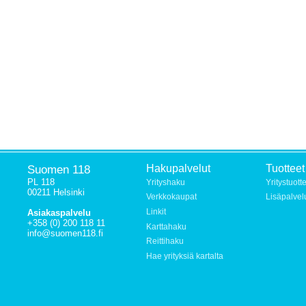
Suomen 118
Hakupalvelut
Tuotteet
PL 118
Yrityshaku
Yritystuott
00211 Helsinki
Verkkokaupat
Lisäpalvel
Linkit
Asiakaspalvelu
+358 (0) 200 118 11
Karttahaku
info@suomen118.fi
Reittihaku
Hae yrityksiä kartalta