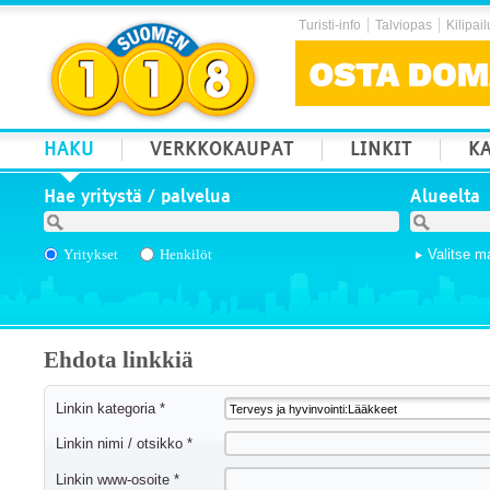
Turisti-info
Talviopas
Kilipail
HAKU
VERKKOKAUPAT
LINKIT
KA
Hae yritystä / palvelua
Alueelta
Yritykset
Henkilöt
Valitse m
Ehdota linkkiä
Linkin kategoria *
Linkin nimi / otsikko *
Linkin www-osoite *