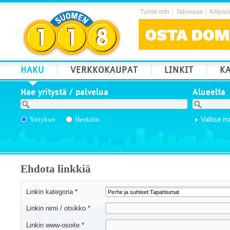
Turisti-info
Talviopas
Kilipail
HAKU
VERKKOKAUPAT
LINKIT
KA
Hae yritystä / palvelua
Alueelta
Yritykset
Henkilöt
Valitse m
Ehdota linkkiä
Linkin kategoria *
Linkin nimi / otsikko *
Linkin www-osoite *