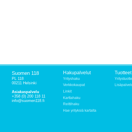
Suomen 118
Hakupalvelut
Tuotteet
PL 118
Yrityshaku
Yritystuott
00211 Helsinki
Verkkokaupat
Lisäpalvel
Linkit
Asiakaspalvelu
+358 (0) 200 118 11
Karttahaku
info@suomen118.fi
Reittihaku
Hae yrityksiä kartalta