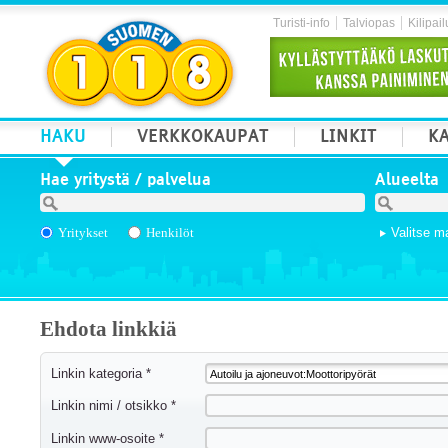
Turisti-info
Talviopas
Kilipail
HAKU
VERKKOKAUPAT
LINKIT
KA
Hae yritystä / palvelua
Alueelta
Yritykset
Henkilöt
Valitse m
Ehdota linkkiä
Linkin kategoria *
Linkin nimi / otsikko *
Linkin www-osoite *