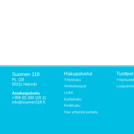
Suomen 118
Hakupalvelut
Tuotteet
PL 118
Yrityshaku
Yritystuott
00211 Helsinki
Verkkokaupat
Lisäpalvel
Linkit
Asiakaspalvelu
+358 (0) 200 118 11
Karttahaku
info@suomen118.fi
Reittihaku
Hae yrityksiä kartalta