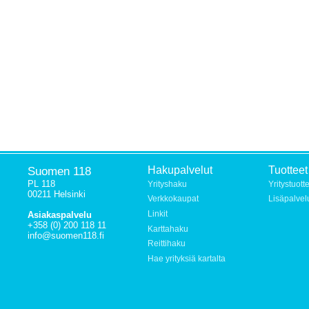
Suomen 118
Hakupalvelut
Tuotteet
PL 118
Yrityshaku
Yritystuott
00211 Helsinki
Verkkokaupat
Lisäpalvel
Linkit
Asiakaspalvelu
+358 (0) 200 118 11
Karttahaku
info@suomen118.fi
Reittihaku
Hae yrityksiä kartalta