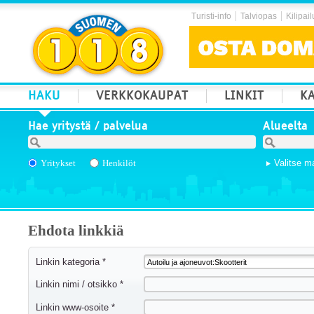
Turisti-info
Talviopas
Kilipail
HAKU
VERKKOKAUPAT
LINKIT
KA
Hae yritystä / palvelua
Alueelta
Yritykset
Henkilöt
Valitse m
Ehdota linkkiä
Linkin kategoria *
Linkin nimi / otsikko *
Linkin www-osoite *