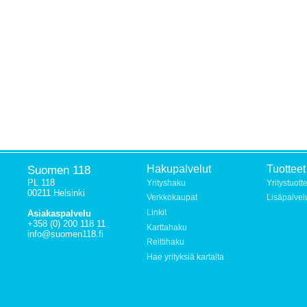
Suomen 118
Hakupalvelut
Tuotteet
PL 118
Yrityshaku
Yritystuott
00211 Helsinki
Verkkokaupat
Lisäpalvel
Linkit
Asiakaspalvelu
+358 (0) 200 118 11
Karttahaku
info@suomen118.fi
Reittihaku
Hae yrityksiä kartalta