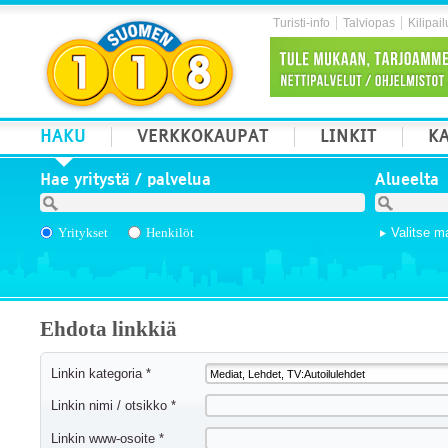
Turisti-info
Talviopas
Kilipail
HAKU
VERKKOKAUPAT
LINKIT
KA
Hae yritystä / palvelua
Alueelta
Yritykset
Henkilöt
Valitse m
Ehdota linkkiä
Linkin kategoria *
Linkin nimi / otsikko *
Linkin www-osoite *