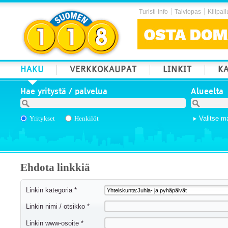
Turisti-info
Talviopas
Kilipail
HAKU
VERKKOKAUPAT
LINKIT
KA
Hae yritystä / palvelua
Alueelta
Yritykset
Henkilöt
Valitse m
Ehdota linkkiä
Linkin kategoria *
Linkin nimi / otsikko *
Linkin www-osoite *