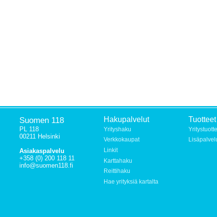
Suomen 118
Hakupalvelut
Tuotteet
PL 118
Yrityshaku
Yritystuott
00211 Helsinki
Verkkokaupat
Lisäpalvel
Linkit
Asiakaspalvelu
+358 (0) 200 118 11
Karttahaku
info@suomen118.fi
Reittihaku
Hae yrityksiä kartalta