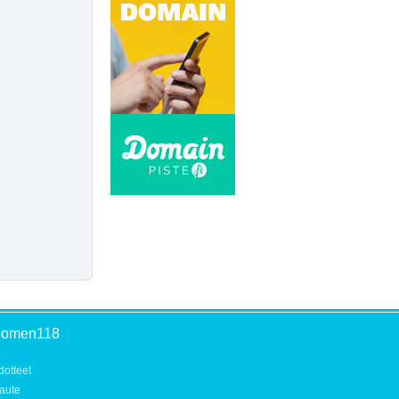
uomen118
o
dotteet
aute