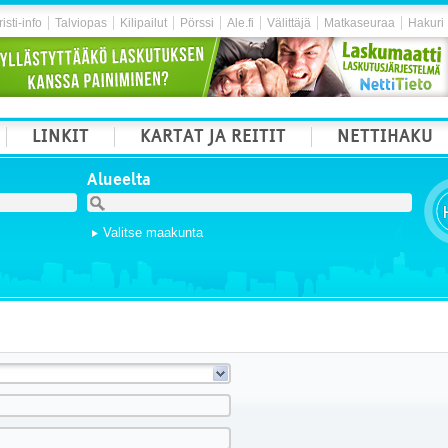
isti-info
Talviopas
Kilipailut
Pörssi
Ale.fi
Välittäjä
Matkaseuraa
Hakuri
LINKIT
KARTAT JA REITIT
NETTIHAKU
Alueelta
Valitse maakunta