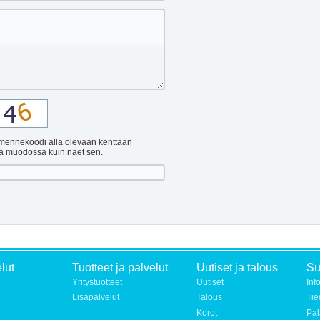
mennekoodi alla olevaan kenttään
nä muodossa kuin näet sen.
lut
Tuotteet ja palvelut
Uutiset ja talous
S
Yritystuotteet
Uutiset
Inf
Lisäpalvelut
Talous
Tie
Korot
Pal