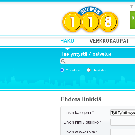
Tur
HAKU
VERKKOKAUPAT
Hae yritystä / palvelua
Yritykset
Henkilöt
Ehdota linkkiä
Linkin kategoria *
Linkin nimi / otsikko *
Linkin www-osoite *