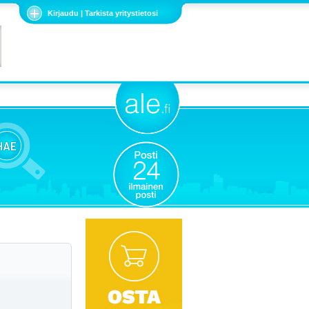
Kirjaudu | Tarkista yritystietosi