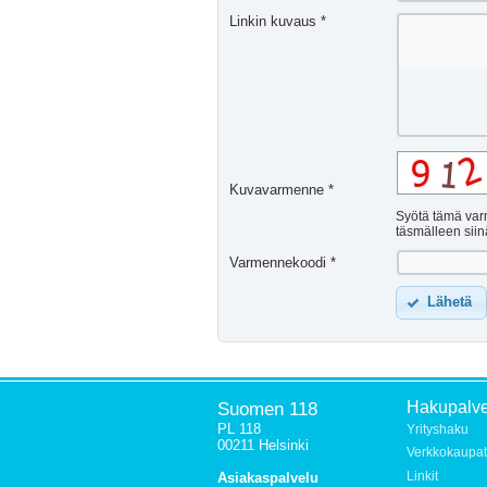
Linkin kuvaus *
Kuvavarmenne *
Syötä tämä var
täsmälleen sii
Varmennekoodi *
Lähetä
Suomen 118
Hakupalve
PL 118
Yrityshaku
00211 Helsinki
Verkkokaupat
Linkit
Asiakaspalvelu